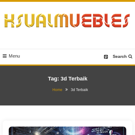
Skip
To
Content
Desain Furniture yang Menginspirasi
Ksualmuebles.com
Menu
Search
Tag:
3d Terbaik
Home
3d Terbaik