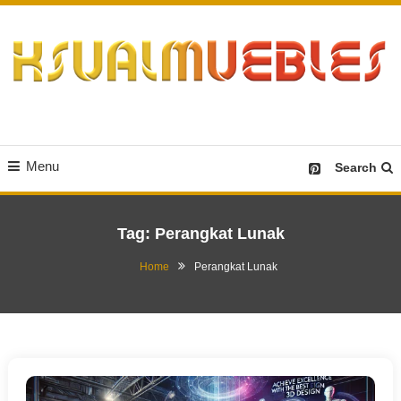
Skip
To
Content
Desain Furniture yang Menginspirasi
Ksualmuebles.com
Menu
Search
Tag:
Perangkat Lunak
Home
Perangkat Lunak