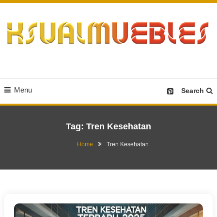
Skip
To
Content
Desain Furniture yang Menginspirasi
Ksualmuebles.com
Menu
Search
Tag:
Tren Kesehatan
Home
Tren Kesehatan