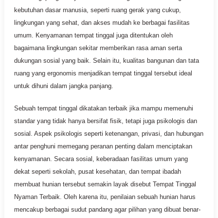
kebutuhan dasar manusia, seperti ruang gerak yang cukup,
lingkungan yang sehat, dan akses mudah ke berbagai fasilitas
umum. Kenyamanan tempat tinggal juga ditentukan oleh
bagaimana lingkungan sekitar memberikan rasa aman serta
dukungan sosial yang baik. Selain itu, kualitas bangunan dan tata
ruang yang ergonomis menjadikan tempat tinggal tersebut ideal
untuk dihuni dalam jangka panjang.
Sebuah tempat tinggal dikatakan terbaik jika mampu memenuhi
standar yang tidak hanya bersifat fisik, tetapi juga psikologis dan
sosial. Aspek psikologis seperti ketenangan, privasi, dan hubungan
antar penghuni memegang peranan penting dalam menciptakan
kenyamanan. Secara sosial, keberadaan fasilitas umum yang
dekat seperti sekolah, pusat kesehatan, dan tempat ibadah
membuat hunian tersebut semakin layak disebut Tempat Tinggal
Nyaman Terbaik. Oleh karena itu, penilaian sebuah hunian harus
mencakup berbagai sudut pandang agar pilihan yang dibuat benar-