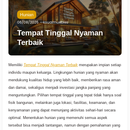
Hunian
06/08/2026
ksualmuebles
Tempat Tinggal Nyaman
Terbaik
Memiliki
Tempat Tinggal Nyaman Terbaik
merupakan impian setiap
individu maupun keluarga. Lingkungan hunian yang nyaman akan
mendukung kualitas hidup yang lebih baik, memberikan rasa aman
dan damai, sekaligus menjadi investasi jangka panjang yang
menguntungkan. Pilihan tempat tinggal yang tepat tidak hanya soal
fisik bangunan, melainkan juga lokasi, fasilitas, keamanan, dan
kenyamanan yang dapat menunjang aktivitas sehari-hari secara
optimal. Menentukan hunian yang memenuhi semua aspek
tersebut bisa menjadi tantangan, namun dengan pemahaman yang