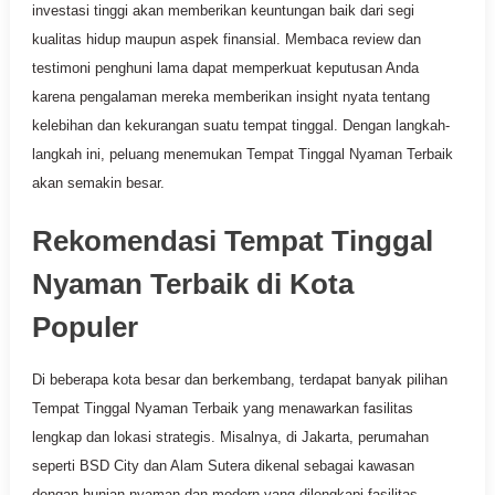
investasi tinggi akan memberikan keuntungan baik dari segi
kualitas hidup maupun aspek finansial. Membaca review dan
testimoni penghuni lama dapat memperkuat keputusan Anda
karena pengalaman mereka memberikan insight nyata tentang
kelebihan dan kekurangan suatu tempat tinggal. Dengan langkah-
langkah ini, peluang menemukan Tempat Tinggal Nyaman Terbaik
akan semakin besar.
Rekomendasi Tempat Tinggal
Nyaman Terbaik di Kota
Populer
Di beberapa kota besar dan berkembang, terdapat banyak pilihan
Tempat Tinggal Nyaman Terbaik yang menawarkan fasilitas
lengkap dan lokasi strategis. Misalnya, di Jakarta, perumahan
seperti BSD City dan Alam Sutera dikenal sebagai kawasan
dengan hunian nyaman dan modern yang dilengkapi fasilitas