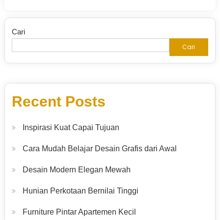
Cari
Cari
Recent Posts
Inspirasi Kuat Capai Tujuan
Cara Mudah Belajar Desain Grafis dari Awal
Desain Modern Elegan Mewah
Hunian Perkotaan Bernilai Tinggi
Furniture Pintar Apartemen Kecil