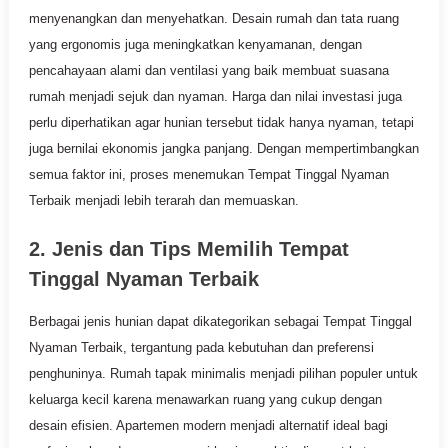
menyenangkan dan menyehatkan. Desain rumah dan tata ruang
yang ergonomis juga meningkatkan kenyamanan, dengan
pencahayaan alami dan ventilasi yang baik membuat suasana
rumah menjadi sejuk dan nyaman. Harga dan nilai investasi juga
perlu diperhatikan agar hunian tersebut tidak hanya nyaman, tetapi
juga bernilai ekonomis jangka panjang. Dengan mempertimbangkan
semua faktor ini, proses menemukan Tempat Tinggal Nyaman
Terbaik menjadi lebih terarah dan memuaskan.
2. Jenis dan Tips Memilih Tempat
Tinggal Nyaman Terbaik
Berbagai jenis hunian dapat dikategorikan sebagai Tempat Tinggal
Nyaman Terbaik, tergantung pada kebutuhan dan preferensi
penghuninya. Rumah tapak minimalis menjadi pilihan populer untuk
keluarga kecil karena menawarkan ruang yang cukup dengan
desain efisien. Apartemen modern menjadi alternatif ideal bagi