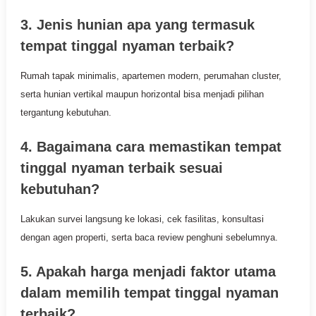
3. Jenis hunian apa yang termasuk
tempat tinggal nyaman terbaik?
Rumah tapak minimalis, apartemen modern, perumahan cluster,
serta hunian vertikal maupun horizontal bisa menjadi pilihan
tergantung kebutuhan.
4. Bagaimana cara memastikan tempat
tinggal nyaman terbaik sesuai
kebutuhan?
Lakukan survei langsung ke lokasi, cek fasilitas, konsultasi
dengan agen properti, serta baca review penghuni sebelumnya.
5. Apakah harga menjadi faktor utama
dalam memilih tempat tinggal nyaman
terbaik?