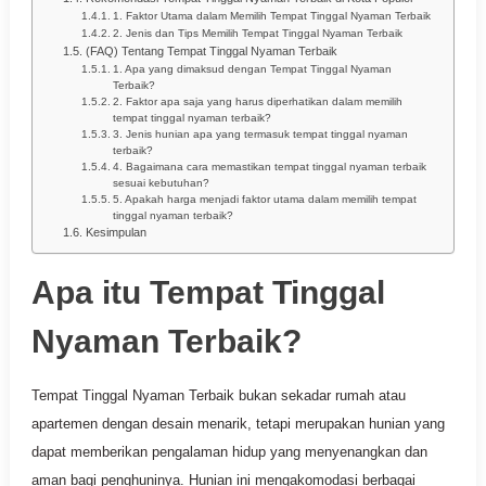
1. Faktor Utama dalam Memilih Tempat Tinggal Nyaman Terbaik
2. Jenis dan Tips Memilih Tempat Tinggal Nyaman Terbaik
(FAQ) Tentang Tempat Tinggal Nyaman Terbaik
1. Apa yang dimaksud dengan Tempat Tinggal Nyaman
Terbaik?
2. Faktor apa saja yang harus diperhatikan dalam memilih
tempat tinggal nyaman terbaik?
3. Jenis hunian apa yang termasuk tempat tinggal nyaman
terbaik?
4. Bagaimana cara memastikan tempat tinggal nyaman terbaik
sesuai kebutuhan?
5. Apakah harga menjadi faktor utama dalam memilih tempat
tinggal nyaman terbaik?
Kesimpulan
Apa itu Tempat Tinggal
Nyaman Terbaik?
Tempat Tinggal Nyaman Terbaik bukan sekadar rumah atau
apartemen dengan desain menarik, tetapi merupakan hunian yang
dapat memberikan pengalaman hidup yang menyenangkan dan
aman bagi penghuninya. Hunian ini mengakomodasi berbagai