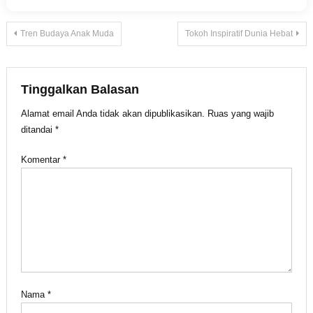
Navigasi
Tren Budaya Anak Muda
Tokoh Inspiratif Dunia Hebat
pos
Tinggalkan Balasan
Alamat email Anda tidak akan dipublikasikan.
Ruas yang wajib
ditandai
*
Komentar
*
Nama
*