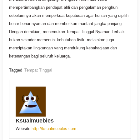
mempertimbangkan pendapat ahli dan pengalaman penghuni
sebelumnya akan memperkuat keputusan agar hunian yang dipilih
benar-benar nyaman dan memberikan manfaat jangka panjang.
Dengan demikian, menemukan Tempat Tinggal Nyaman Terbaik
bukan sekadar memenuhi kebutuhan fisik, melainkan juga
menciptakan lingkungan yang mendukung kebahagiaan dan
ketenangan bagi seluruh keluarga.
Tagged
Tempat Tinggal
Ksualmuebles
Website
http://ksualmuebles.com