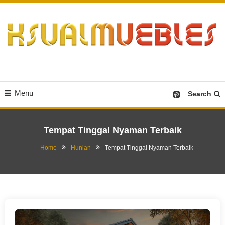
Skip
To
Content
Desain Furniture yang Menginspirasi
Ksualmuebles.com
Menu
Search
Tempat Tinggal Nyaman Terbaik
Home
Hunian
Tempat Tinggal Nyaman Terbaik