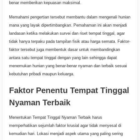
benar memberikan kepuasan maksimal.
Memahami pengertian tersebut membantu dalam mengenali hunian
mana yang layak dipertimbangkan. Pemahaman ini akan menjadi
landasan ketika melakukan survei dan riset tempat tinggal, agar
tidak hanya terpaku pada tampilan fisik atau harga semata. Faktor-
faktor tersebut juga membentuk dasar untuk membandingkan
antara satu tempat tinggal dengan yang lain sehingga dapat
menemukan hunian yang benar-benar nyaman dan terbaik sesuai
kebutuhan pribadi maupun keluarga.
Faktor Penentu Tempat Tinggal
Nyaman Terbaik
Menentukan Tempat Tinggal Nyaman Terbaik harus
memperhatikan sejumlah faktor krusial agar tidak menyesal di
kemudian hari. Lokasi menjadi aspek utama yang paling sering