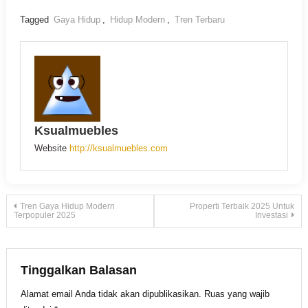
Tagged
Gaya Hidup
,
Hidup Modern
,
Tren Terbaru
Ksualmuebles
Website
http://ksualmuebles.com
Navigasi
Tren Gaya Hidup Modern
Properti Terbaik 2025 Untuk
Terpopuler 2025
Investasi
pos
Tinggalkan Balasan
Alamat email Anda tidak akan dipublikasikan.
Ruas yang wajib