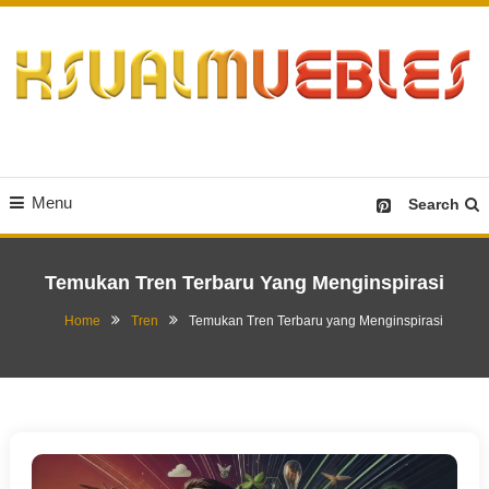
Skip
To
Content
Desain Furniture yang Menginspirasi
Ksualmuebles.com
Menu
Search
Temukan Tren Terbaru Yang Menginspirasi
Home
Tren
Temukan Tren Terbaru yang Menginspirasi