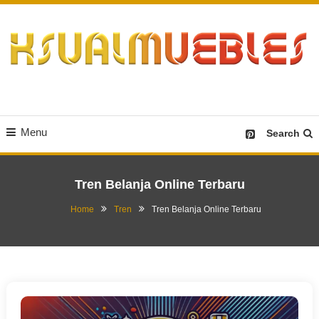
Skip
To
Content
Desain Furniture yang Menginspirasi
Ksualmuebles.com
Menu
Search
Tren Belanja Online Terbaru
Home
Tren
Tren Belanja Online Terbaru